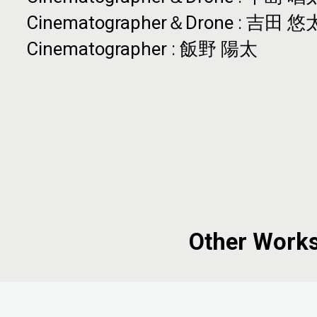
Cinematographer＆Drone
: 吉田 悠
Cinematographer
: 飯野 陽太
Other Work